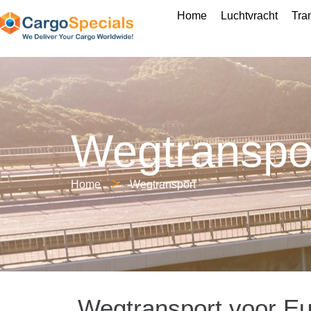
Home
Luchtvracht
Tra
Wegtranspo
>
Home
Wegtransport
Wegtransport voor E