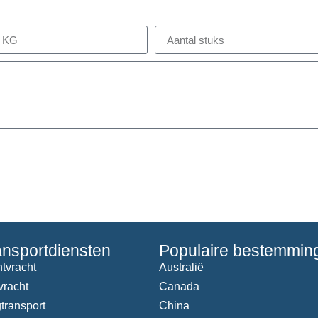
ansportdiensten
Populaire bestemmin
tvracht
Australië
vracht
Canada
transport
China