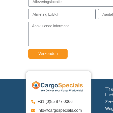
Verzenden
Tr
Luch
+31 (0)85 877 0066
Zee
Weg
info@cargospecials.com