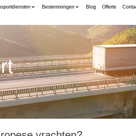
nsportdiensten
Bestemmingen
Blog
Offerte
Conta
rt
uropese vrachten?