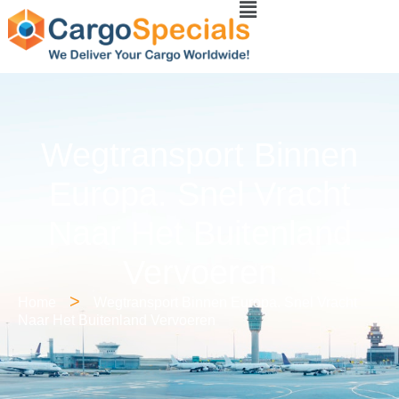
Wegtransport Binnen
Europa. Snel Vracht
Naar Het Buitenland
Vervoeren
>
Home
Wegtransport Binnen Europa. Snel Vracht
Naar Het Buitenland Vervoeren