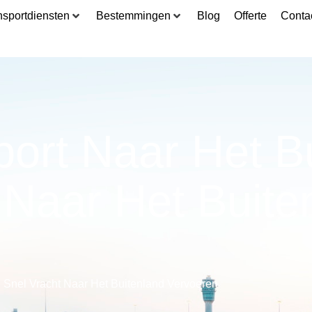
nsportdiensten
Bestemmingen
Blog
Offerte
Conta
ort Naar Het Bu
 Naar Het Buite
 Snel Vracht Naar Het Buitenland Vervoeren