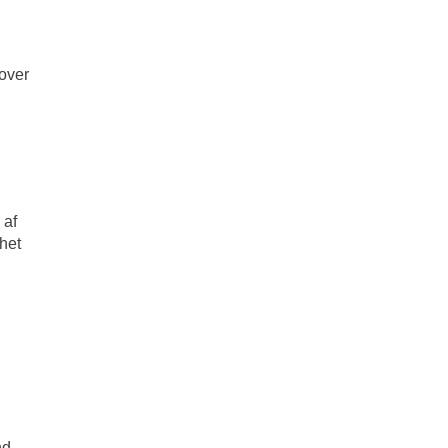
 over
 af
 het
nd