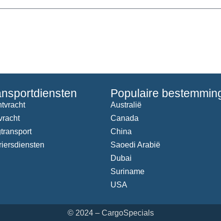
ansportdiensten
Populaire bestemmin
tvracht
Australië
vracht
Canada
transport
China
iersdiensten
Saoedi Arabië
Dubai
Suriname
USA
© 2024 – CargoSpecials