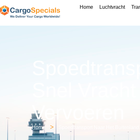
Home
Luchtvracht
Tra
Spoedtransp
Snel Vracht
Vervoeren
>
Home
Spoedtransport Naar Het Buitenland.