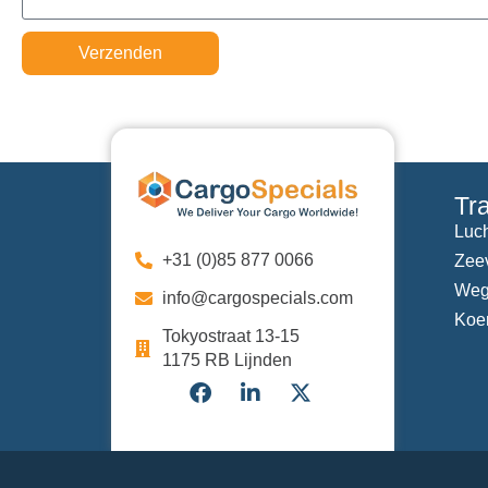
Verzenden
Tr
Luch
+31 (0)85 877 0066
Zee
Weg
info@cargospecials.com
Koer
Tokyostraat 13-15
1175 RB Lijnden