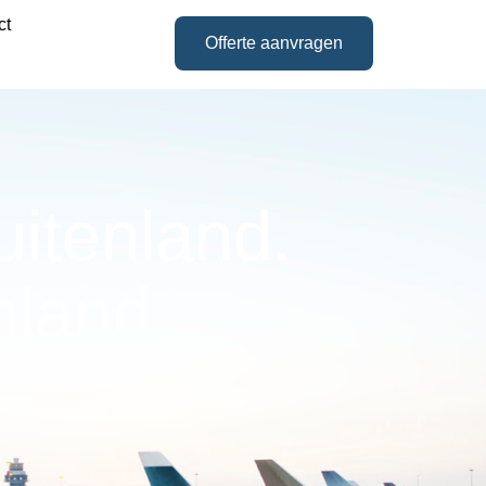
ct
Offerte aanvragen
itenland.
nland