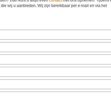
eden? Dan kunt u altijd even
contact
met ons opnemen. Tijdens 
die wij u aanbieden. Wij zijn bereikbaar per e-mail en via het